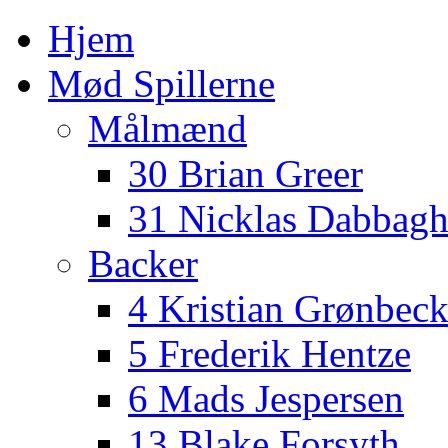
Hjem
Mød Spillerne
Målmænd
30 Brian Greer
31 Nicklas Dabbag
Backer
4 Kristian Grønbec
5 Frederik Hentze
6 Mads Jespersen
13 Blake Forsyth