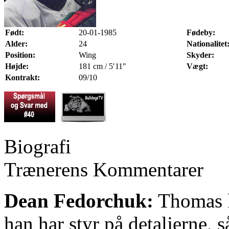
Født:
20-01-1985
Fødeby:
Alder:
24
Nationalitet
Position:
Wing
Skyder:
Højde:
181 cm / 5′11"
Vægt:
Kontrakt:
09/10
Biografi
Trænerens Kommentarer
Dean Fedorchuk:
Thomas ke
han har styr på detaljerne, 