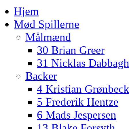
Hjem
Mød Spillerne
Målmænd
30 Brian Greer
31 Nicklas Dabbag
Backer
4 Kristian Grønbec
5 Frederik Hentze
6 Mads Jespersen
13 Blake Forsyth