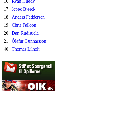
16
Ryan Huddy
17
Jeppe Bjørck
18
Anders Feddersen
19
Chris Falloon
20
Dan Rudisuela
21
Ólafur Gunnarsson
40
Thomas Lilholt