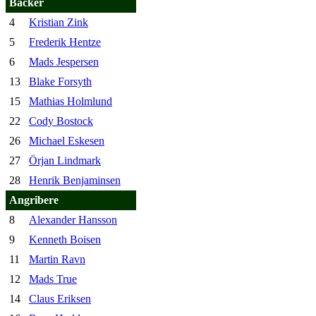
Backer
4
Kristian Zink
5
Frederik Hentze
6
Mads Jespersen
13
Blake Forsyth
15
Mathias Holmlund
22
Cody Bostock
26
Michael Eskesen
27
Örjan Lindmark
28
Henrik Benjaminsen
Angribere
8
Alexander Hansson
9
Kenneth Boisen
11
Martin Ravn
12
Mads True
14
Claus Eriksen