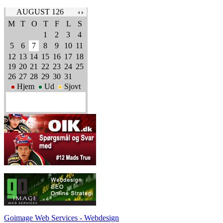
AUGUST 126
M
T
O
T
F
L
S
1
2
3
4
5
6
7
8
9
10
11
12
13
14
15
16
17
18
19
20
21
22
23
24
25
26
27
28
29
30
31
Hjem
Ud
Sjovt
Goimage Web Services - Webdesign