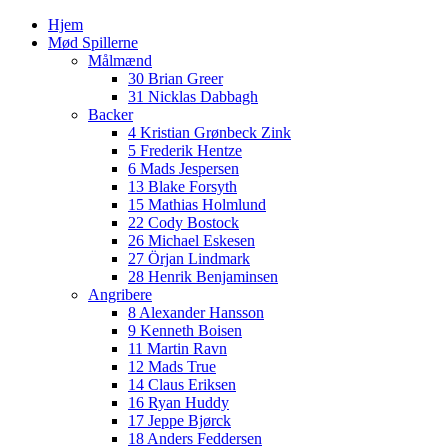
Hjem
Mød Spillerne
Målmænd
30 Brian Greer
31 Nicklas Dabbagh
Backer
4 Kristian Grønbeck Zink
5 Frederik Hentze
6 Mads Jespersen
13 Blake Forsyth
15 Mathias Holmlund
22 Cody Bostock
26 Michael Eskesen
27 Örjan Lindmark
28 Henrik Benjaminsen
Angribere
8 Alexander Hansson
9 Kenneth Boisen
11 Martin Ravn
12 Mads True
14 Claus Eriksen
16 Ryan Huddy
17 Jeppe Bjørck
18 Anders Feddersen