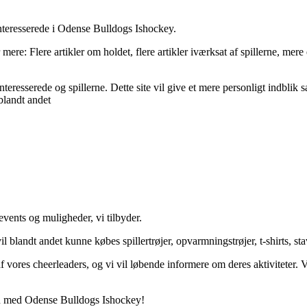
interesserede i Odense Bulldogs Ishockey.
er mere: Flere artikler om holdet, flere artikler iværksat af spillerne, m
teresserede og spillerne. Dette site vil give et mere personligt indblik
blandt andet
vents og muligheder, vi tilbyder.
 blandt andet kunne købes spillertrøjer, opvarmningstrøjer, t-shirts, s
e af vores cheerleaders, og vi vil løbende informere om deres aktivitete
son med Odense Bulldogs Ishockey!