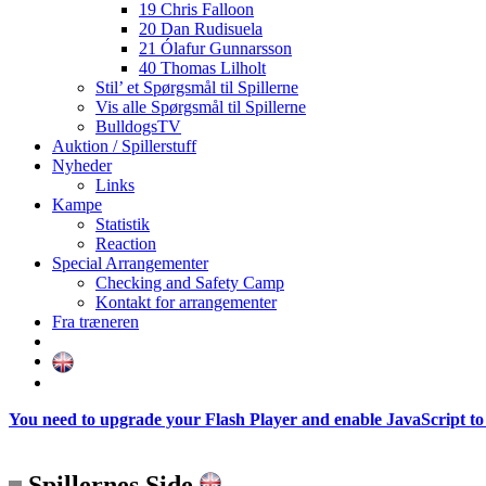
19 Chris Falloon
20 Dan Rudisuela
21 Ólafur Gunnarsson
40 Thomas Lilholt
Stil’ et Spørgsmål til Spillerne
Vis alle Spørgsmål til Spillerne
BulldogsTV
Auktion / Spillerstuff
Nyheder
Links
Kampe
Statistik
Reaction
Special Arrangementer
Checking and Safety Camp
Kontakt for arrangementer
Fra træneren
You need to upgrade your Flash Player and enable JavaScript to 
Spillernes Side