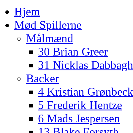
Hjem
Mød Spillerne
Målmænd
30 Brian Greer
31 Nicklas Dabbag
Backer
4 Kristian Grønbec
5 Frederik Hentze
6 Mads Jespersen
13 Blake Forsyth