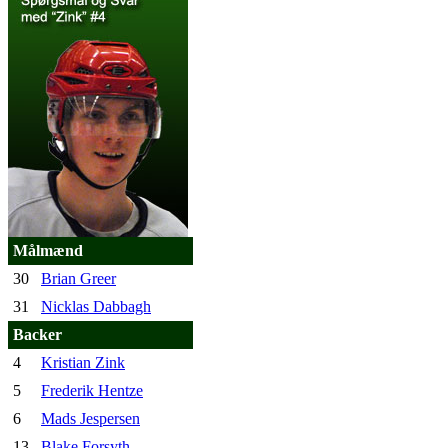
Målmænd
30
Brian Greer
31
Nicklas Dabbagh
Backer
4
Kristian Zink
5
Frederik Hentze
6
Mads Jespersen
13
Blake Forsyth