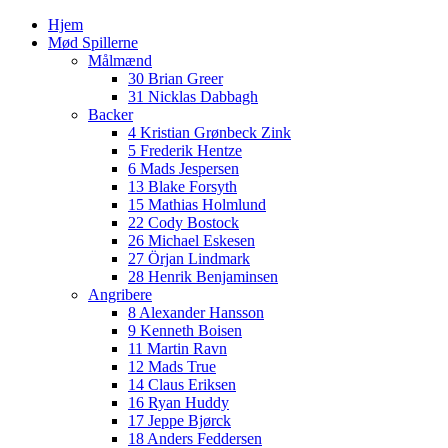
Hjem
Mød Spillerne
Målmænd
30 Brian Greer
31 Nicklas Dabbagh
Backer
4 Kristian Grønbeck Zink
5 Frederik Hentze
6 Mads Jespersen
13 Blake Forsyth
15 Mathias Holmlund
22 Cody Bostock
26 Michael Eskesen
27 Örjan Lindmark
28 Henrik Benjaminsen
Angribere
8 Alexander Hansson
9 Kenneth Boisen
11 Martin Ravn
12 Mads True
14 Claus Eriksen
16 Ryan Huddy
17 Jeppe Bjørck
18 Anders Feddersen