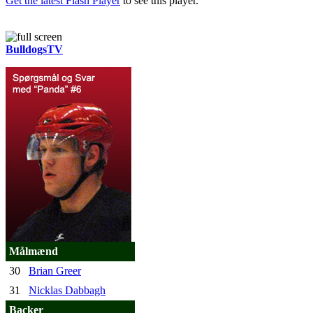
Get the latest Flash Player
to see this player.
BulldogsTV
Målmænd
30
Brian Greer
31
Nicklas Dabbagh
Backer