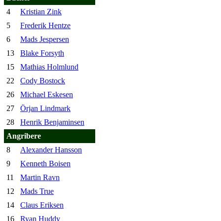
4
Kristian Zink
5
Frederik Hentze
6
Mads Jespersen
13
Blake Forsyth
15
Mathias Holmlund
22
Cody Bostock
26
Michael Eskesen
27
Örjan Lindmark
28
Henrik Benjaminsen
Angribere
8
Alexander Hansson
9
Kenneth Boisen
11
Martin Ravn
12
Mads True
14
Claus Eriksen
16
Ryan Huddy