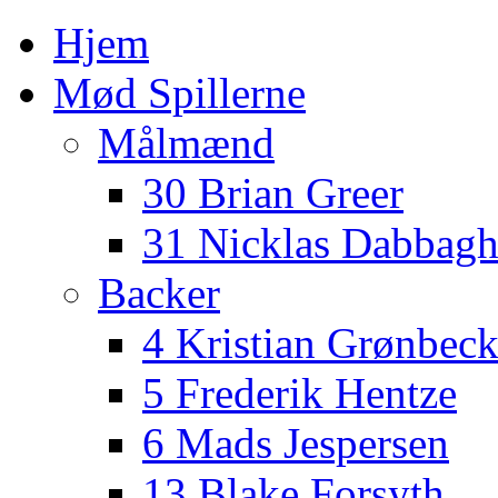
Hjem
Mød Spillerne
Målmænd
30 Brian Greer
31 Nicklas Dabbag
Backer
4 Kristian Grønbec
5 Frederik Hentze
6 Mads Jespersen
13 Blake Forsyth