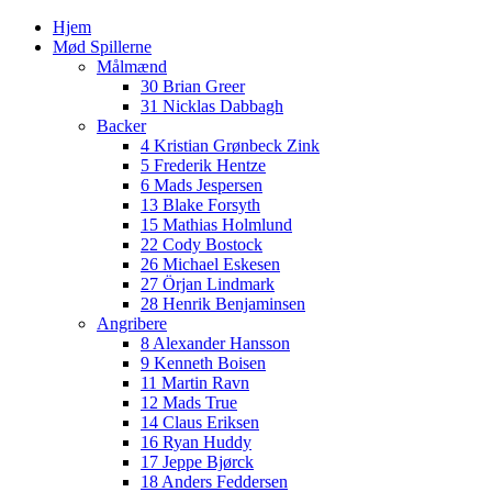
Hjem
Mød Spillerne
Målmænd
30 Brian Greer
31 Nicklas Dabbagh
Backer
4 Kristian Grønbeck Zink
5 Frederik Hentze
6 Mads Jespersen
13 Blake Forsyth
15 Mathias Holmlund
22 Cody Bostock
26 Michael Eskesen
27 Örjan Lindmark
28 Henrik Benjaminsen
Angribere
8 Alexander Hansson
9 Kenneth Boisen
11 Martin Ravn
12 Mads True
14 Claus Eriksen
16 Ryan Huddy
17 Jeppe Bjørck
18 Anders Feddersen