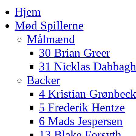
Hjem
Mød Spillerne
Målmænd
30 Brian Greer
31 Nicklas Dabbag
Backer
4 Kristian Grønbec
5 Frederik Hentze
6 Mads Jespersen
13 Blake Forsyth