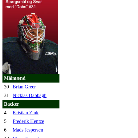
Målmænd
30
Brian Greer
31
Nicklas Dabbagh
Backer
4
Kristian Zink
5
Frederik Hentze
6
Mads Jespersen