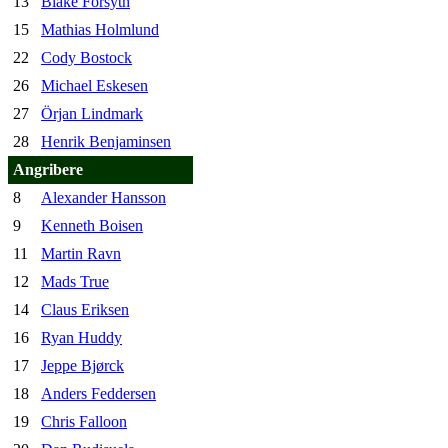
13
Blake Forsyth
15
Mathias Holmlund
22
Cody Bostock
26
Michael Eskesen
27
Örjan Lindmark
28
Henrik Benjaminsen
Angribere
8
Alexander Hansson
9
Kenneth Boisen
11
Martin Ravn
12
Mads True
14
Claus Eriksen
16
Ryan Huddy
17
Jeppe Bjørck
18
Anders Feddersen
19
Chris Falloon