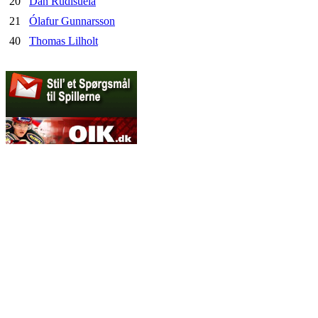
20
Dan Rudisuela
21
Ólafur Gunnarsson
40
Thomas Lilholt